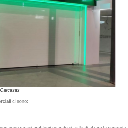
s Carcasas
rciali
ci sono:
 non pone grossi problemi quando si tratta di alzare la serranda