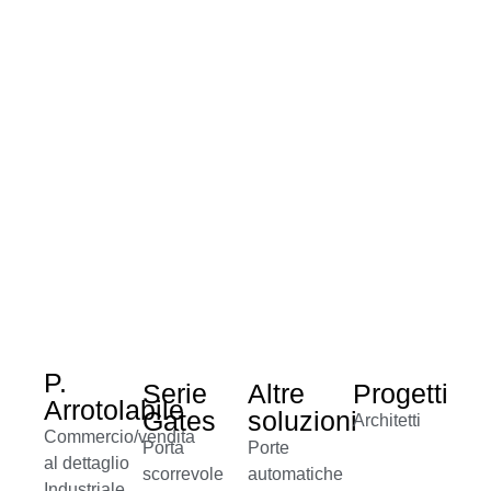
P.
Serie
Altre
Progetti
Arrotolabile
Gates
soluzioni
Architetti
Commercio/vendita
Porta
Porte
al dettaglio
scorrevole
automatiche
Industriale