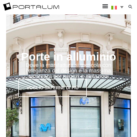
Porte in alluminio
Dove la manifattura si mescola con
l'eleganza del design e la massima
sicurezza per negozi e abitazioni
VOGLIO SAPERNE DI PIÙ