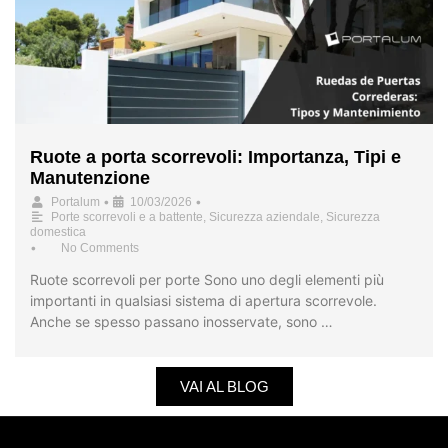
Ruote a porta scorrevoli: Importanza, Tipi e
Manutenzione
•
•
Portalum
10/03/2026
Porte scorrevoli e a battente
,
Sicurezza aziendale
,
Sicurezza
domestica
•
No Comments
Ruote scorrevoli per porte Sono uno degli elementi più
importanti in qualsiasi sistema di apertura scorrevole.
Anche se spesso passano inosservate, sono …
VAI AL BLOG