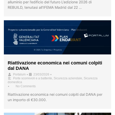
alluminio per l’edificio del futuro L’edizione 2026 di
REBUILD, tenutasi all’IFEMA Madrid dal 22 …
Riattivazione economica nei comuni colpiti
dal DANA
•
•
Portalum
23/03/2026
Porte scorrevoli e a battente
,
Sicurezza aziendale
,
Sicurezza
domestica
•
No Comments
Riattivazione economica nei comuni colpiti dal DANA per
un importo di €30.000.