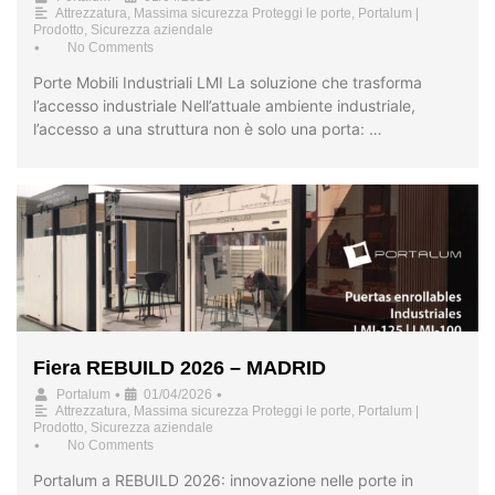
Attrezzatura
,
Massima sicurezza Proteggi le porte
,
Portalum |
Prodotto
,
Sicurezza aziendale
•
No Comments
Porte Mobili Industriali LMI La soluzione che trasforma
l’accesso industriale Nell’attuale ambiente industriale,
l’accesso a una struttura non è solo una porta: …
Fiera REBUILD 2026 – MADRID
•
•
Portalum
01/04/2026
Attrezzatura
,
Massima sicurezza Proteggi le porte
,
Portalum |
Prodotto
,
Sicurezza aziendale
•
No Comments
Portalum a REBUILD 2026: innovazione nelle porte in