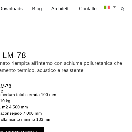
Downloads
Blog
Architetti
Contatto
e LM-78
nato riempita all’interno con schiuma poliuretanica che
lamento termico, acustico e resistente.
LM-78
he
Cobertura total cerrada 100 mm
 10 kg
x. m2 4.500 mm
o aconsejado 7.000 mm
rollamiento mínimo 133 mm