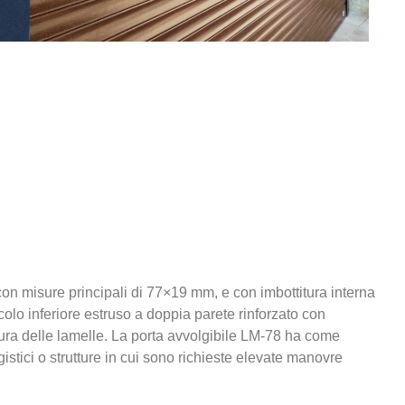
n misure principali di 77×19 mm, e con imbottitura interna
colo inferiore estruso a doppia parete rinforzato con
usura delle lamelle. La porta avvolgibile LM-78 ha come
gistici o strutture in cui sono richieste elevate manovre