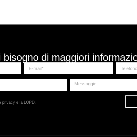
 bisogno di maggiori informazi
a privacy
e la LOPD.