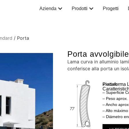
Azienda
Prodotti
Progetti
andard
/ Porta
Porta avvolgibil
Lama curva in alluminio lami
conferisce alla porta un iso
Piattaforma 
STANDARD
Caratteristic
– Superficie 
– Peso aprox.
– Ancho apro
– Alto máxim
– Diámetro en