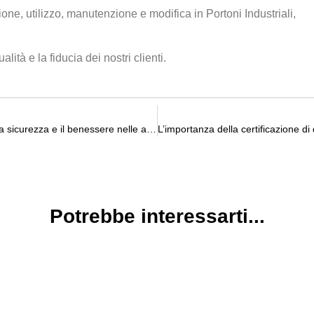
one, utilizzo, manutenzione e modifica in Portoni Industriali,
ità e la fiducia dei nostri clienti.
In Portalum produciamo e manteniamo la sicurezza e il benessere nelle aziende e nelle case.
Potrebbe interessarti...