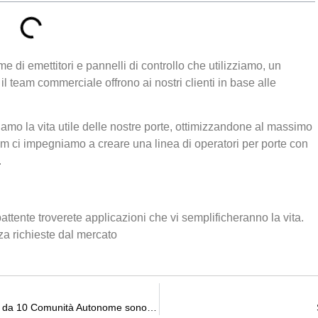
di emettitori e pannelli di controllo che utilizziamo, un
il team commerciale offrono ai nostri clienti in base alle
o la vita utile delle nostre porte, ottimizzandone al massimo
um ci impegniamo a creare una linea di operatori per porte con
.
attente troverete applicazioni che vi semplificheranno la vita.
zza richieste dal mercato
Un centinaio di professionisti provenienti da 10 Comunità Autonome sono stati accreditati come installatori e manutentori di porte automatiche.