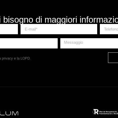
 bisogno di maggiori informazi
a privacy
e la LOPD.