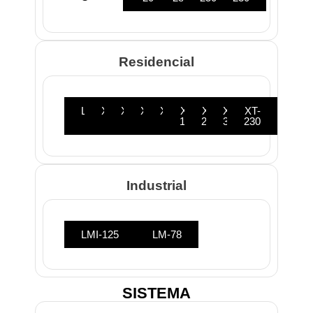
Residencial
LM-
XT-
XT-
XT-
XT-
XT-
XT-
XT-
XT-
78
80
10
20
28
150
250
300
230
Industrial
LMI-125
LM-78
SISTEMA