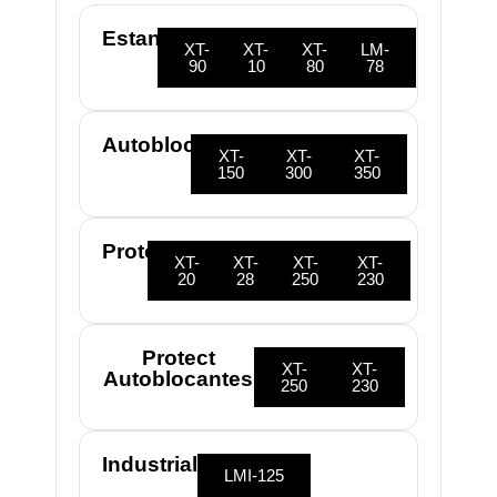
Estandar
XT-
XT-
XT-
LM-
90
10
80
78
Autoblocante
XT-
XT-
XT-
150
300
350
Protect
XT-
XT-
XT-
XT-
20
28
250
230
Protect
XT-
XT-
Autoblocantes
250
230
Industrial
LMI-125