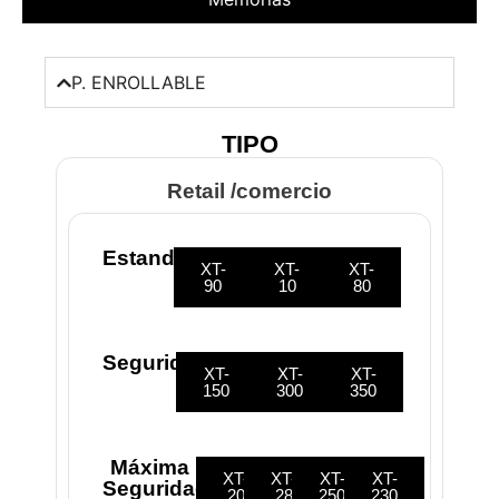
P. ENROLLABLE
TIPO
Retail /comercio
Estandar
XT-
XT-
XT-
90
10
80
Seguridad
XT-
XT-
XT-
150
300
350
Máxima
XT-
XT-
XT-
XT-
Seguridad
20
28
250
230