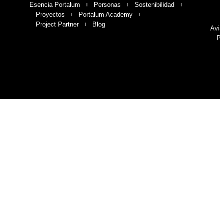
Esencia Portalum
Personas
Sostenibilidad
Proyectos
Portalum Academy
Project Partner
Blog
Avi
P