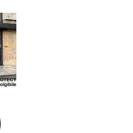
ROTECT
olgibile