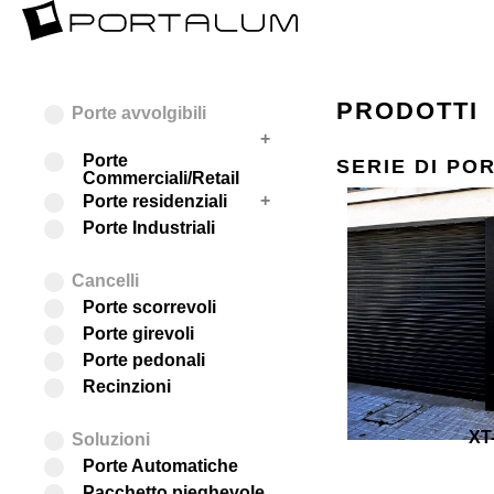
PRODOTTI
Porte avvolgibili
+
Porte
SERIE DI PORT
Commerciali/Retail
Sistema
+
Porte residenziali
Sistema standard
Sistema di protezione
autobloccante
Sistema
Porte Industriali
Sistema standard
Sistema di protezione
autobloccante
Cancelli
Porte scorrevoli
Porte girevoli
Porte pedonali
Recinzioni
XT-
Soluzioni
Porte Automatiche
Pacchetto pieghevole