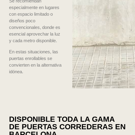
Se recomiendan
especialmente en lugares
con espacio limitado o
diseños poco
convencionales, donde es
esencial aprovechar la luz
y cada metro disponible.
En estas situaciones, las
puertas enrollables se
convierten en la alternativa
idónea.
DISPONIBLE TODA LA GAMA
DE PUERTAS CORREDERAS EN
BARCELONA