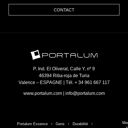
CONTACT
P. Ind. El Oliveral, Calle Y, nº 9
46394 Riba-roja de Turia
Valence – ESPAGNE | Tél. + 34 961 667 117
www.portalum.com
|
info@portalum.com
Men
Portalum Essence
Gens
Durabilité