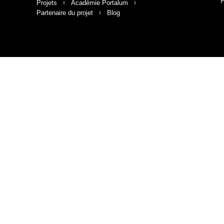
P
Projets
Académie Portalum
Partenaire du projet
Blog