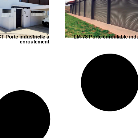
 Porte industrielle à
LM-78 Porte enroulable indu
enroulement