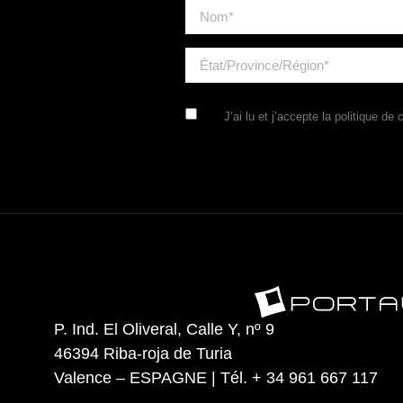
J’ai lu et j’accepte la
politique de c
P. Ind. El Oliveral, Calle Y, nº 9
46394 Riba-roja de Turia
Valence – ESPAGNE | Tél. + 34 961 667 117