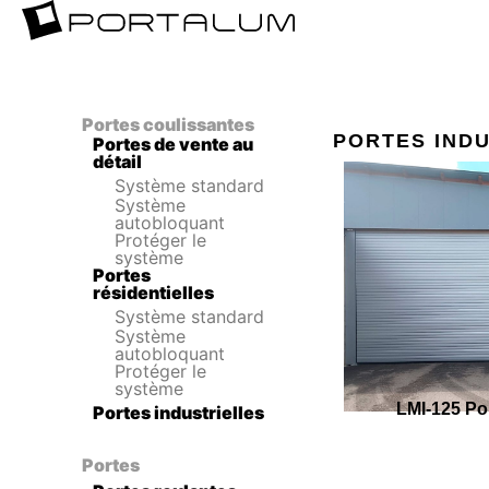
Portes coulissantes
PORTES IND
Portes de vente au
détail
Système standard
Système
autobloquant
Protéger le
système
Portes
résidentielles
Système standard
Système
autobloquant
Protéger le
système
LMI-125 Por
Portes industrielles
Portes