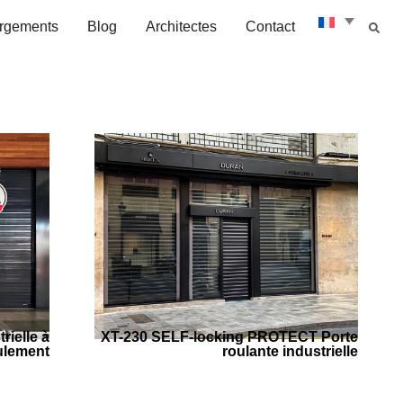
rgements
Blog
Architectes
Contact
ielle à
XT-230 SELF-locking PROTECT Porte
ulement
roulante industrielle