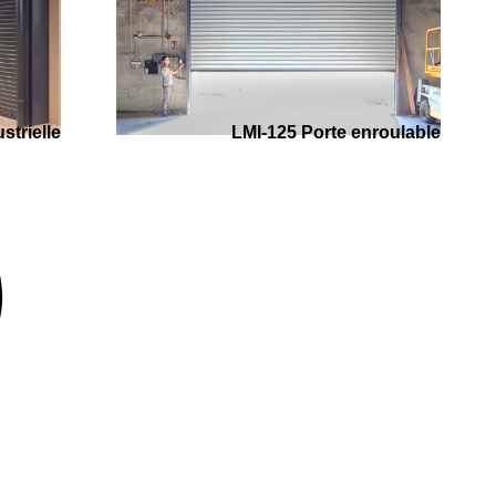
strielle
LMI-125 Porte enroulable