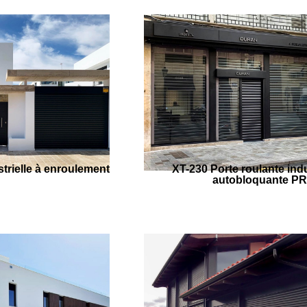
strielle à enroulement
XT-230 Porte roulante indu
autobloquante P