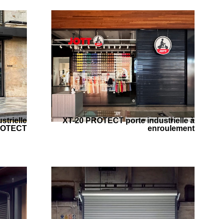
strielle
XT-20 PROTECT porte industrielle à
ROTECT
enroulement