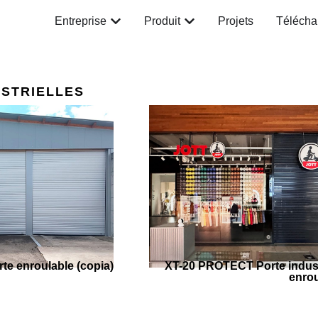
Entreprise
Produit
Projets
Télécha
USTRIELLES
te enroulable (copia)
XT-20 PROTECT Porte industr
enro