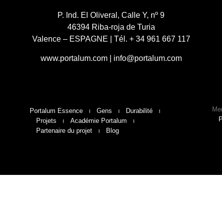
P. Ind. El Oliveral, Calle Y, nº 9
46394 Riba-roja de Turia
Valence – ESPAGNE | Tél. + 34 961 667 117
www.portalum.com
|
info@portalum.com
Men
Portalum Essence
Gens
Durabilité
P
Projets
Académie Portalum
Partenaire du projet
Blog