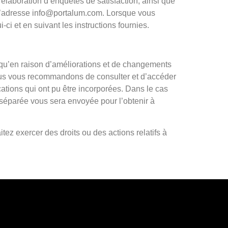
d’élaboration d’enquêtes de satisfaction, ainsi que
l’adresse
info@portalum.com
. Lorsque vous
ci et en suivant les instructions fournies.
i qu’en raison d’améliorations et de changements
 nous vous recommandons de consulter et d’accéder
ications qui ont pu être incorporées. Dans le cas
t séparée vous sera envoyée pour l’obtenir à
ez exercer des droits ou des actions relatifs à