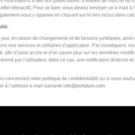
 ses informations à des fins publicitaires, d’études de marché ou 
fet rétroactif). Pour ce faire, vous devrez envoyer un e-mail à 
alement vous y opposer en cliquant sur le lien inclus dans celui-
lité.
 à jour, en raison de changements et de besoins juridiques, ains
ssons nos services et utilitaires d’application. Par conséquent,
é, afin d’avoir accès et d’en savoir plus sur les dernières modif
onné par l’utilisateur, dans ce cas, une notification distincte e
concernant notre politique de confidentialité ou si vous souhait
er à l’adresse e-mail suivante
info@portalum.com
.