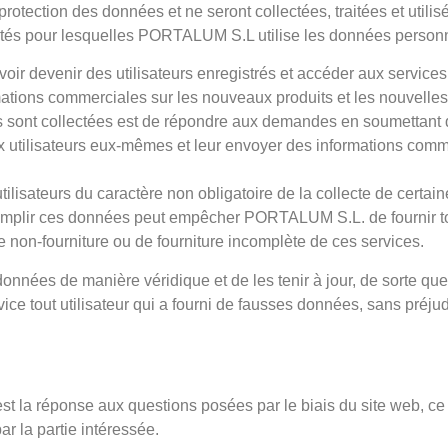
rotection des données et ne seront collectées, traitées et utilisé
nalités pour lesquelles PORTALUM S.L utilise les données personn
voir devenir des utilisateurs enregistrés et accéder aux services
ations commerciales sur les nouveaux produits et les nouvelles 
es sont collectées est de répondre aux demandes en soumettant
 utilisateurs eux-mêmes et leur envoyer des informations commer
lisateurs du caractère non obligatoire de la collecte de certa
s remplir ces données peut empêcher PORTALUM S.L. de fournir t
e non-fourniture ou de fourniture incomplète de ces services.
 les données de manière véridique et de les tenir à jour, de sorte
ice tout utilisateur qui a fourni de fausses données, sans préjud
st la réponse aux questions posées par le biais du site web, ce 
r la partie intéressée.