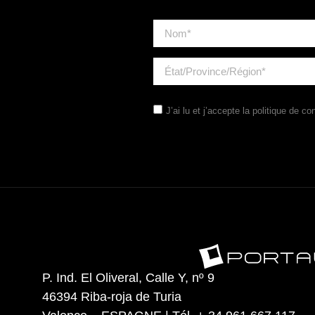
J’ai lu et j’accepte la
politique de con
P. Ind. El Oliveral, Calle Y, nº 9
46394 Riba-roja de Turia