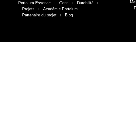
Men
Portalum Essence
Gens
Durabilité
P
Projets
Académie Portalum
Partenaire du projet
Blog