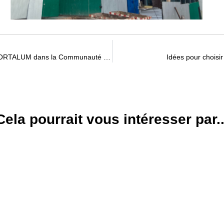
KERYMATIC, nouveau distributeur de PORTALUM dans la Communauté de Madrid et la province de Tolède.
Idées pour choisir
Cela pourrait vous intéresser par..