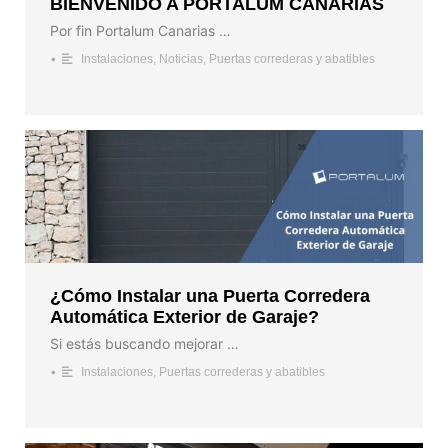
BIENVENIDO A PORTALUM CANARIAS
Por fin Portalum Canarias …
•
Instalaciones
,
Noticias
,
Puertas correderas y abatibles
¿Cómo Instalar una Puerta Corredera
Automática Exterior de Garaje?
Si estás buscando mejorar …
•
Instalaciones
,
Puertas correderas y abatibles