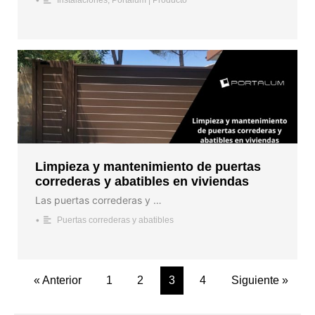
Instalaciones
,
Portalum | Producto
Limpieza y mantenimiento de puertas
correderas y abatibles en viviendas
Las puertas correderas y …
•
Puertas correderas y abatibles
« Anterior
1
2
3
4
Siguiente »